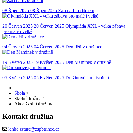
08
Říjen
2025
08 Říjen 2025
Září na II. oddělení
20
Červen
2025
20 Červen 2025
Olympiáda XXL - velká zábava
pro malé i velké
04
Červen
2025
04 Červen 2025
Den dětí v družince
19
Květen
2025
19 Květen 2025
Den Maminek v družině
05
Květen
2025
05 Květen 2025
Družinové jarní tvoření
Škola
>
Školní družina
>
Akce školní družiny
Kontakt družina
lenka.szturc@zspbtrinec.cz