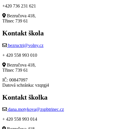
+420 736 231 621
Bezručova 418,
Třinec 739 61
Kontakt škola
bezructri@volny.cz
+ 420 558 993 010
Bezručova 418,
Třinec 739 61
IČ: 00847097
Datová schránka: vzqrgj4
Kontakt školka
dana.motykova@zspbtrinec.cz
+ 420 558 993 014
Bezručova 418,