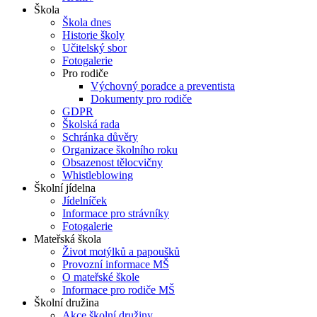
Škola
Škola dnes
Historie školy
Učitelský sbor
Fotogalerie
Pro rodiče
Výchovný poradce a preventista
Dokumenty pro rodiče
GDPR
Školská rada
Schránka důvěry
Organizace školního roku
Obsazenost tělocvičny
Whistleblowing
Školní jídelna
Jídelníček
Informace pro strávníky
Fotogalerie
Mateřská škola
Život motýlků a papoušků
Provozní informace MŠ
O mateřské škole
Informace pro rodiče MŠ
Školní družina
Akce školní družiny