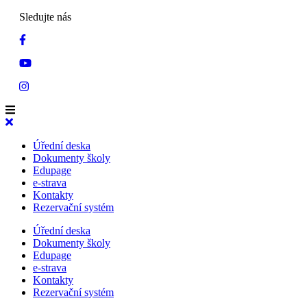
Sledujte nás
Úřední deska
Dokumenty školy
Edupage
e-strava
Kontakty
Rezervační systém
Úřední deska
Dokumenty školy
Edupage
e-strava
Kontakty
Rezervační systém