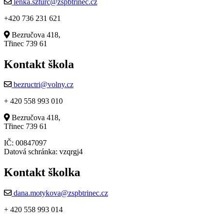
lenka.szturc@zspbtrinec.cz
+420 736 231 621
Bezručova 418,
Třinec 739 61
Kontakt škola
bezructri@volny.cz
+ 420 558 993 010
Bezručova 418,
Třinec 739 61
IČ: 00847097
Datová schránka: vzqrgj4
Kontakt školka
dana.motykova@zspbtrinec.cz
+ 420 558 993 014