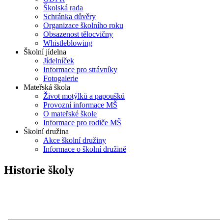
Školská rada
Schránka důvěry
Organizace školního roku
Obsazenost tělocvičny
Whistleblowing
Školní jídelna
Jídelníček
Informace pro strávníky
Fotogalerie
Mateřská škola
Život motýlků a papoušků
Provozní informace MŠ
O mateřské škole
Informace pro rodiče MŠ
Školní družina
Akce školní družiny
Informace o školní družině
Historie školy