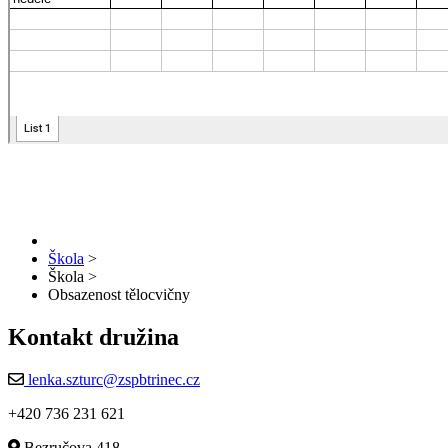
Škola
>
Škola
>
Obsazenost tělocvičny
Kontakt družina
lenka.szturc@zspbtrinec.cz
+420 736 231 621
Bezručova 418,