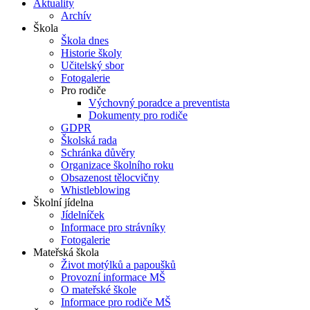
Aktuality
Archív
Škola
Škola dnes
Historie školy
Učitelský sbor
Fotogalerie
Pro rodiče
Výchovný poradce a preventista
Dokumenty pro rodiče
GDPR
Školská rada
Schránka důvěry
Organizace školního roku
Obsazenost tělocvičny
Whistleblowing
Školní jídelna
Jídelníček
Informace pro strávníky
Fotogalerie
Mateřská škola
Život motýlků a papoušků
Provozní informace MŠ
O mateřské škole
Informace pro rodiče MŠ