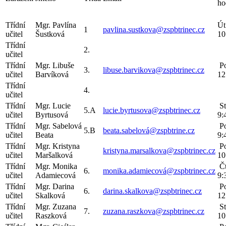
ho
Třídní
Mgr. Pavlína
Út
1
pavlina.sustkova@zspbtrinec.cz
učitel
Šustková
10
Třídní
2.
učitel
Třídní
Mgr. Libuše
Po
3.
libuse.barvikova@zspbtrinec.cz
učitel
Barvíková
12
Třídní
4.
učitel
Třídní
Mgr. Lucie
St
5.A
lucie.byrtusova@zspbtrinec.cz
učitel
Byrtusová
9:
Třídní
Mgr. Sabelová
Po
5.B
beata.sabelová@zspbtrine.cz
učitel
Beata
9:
Třídní
Mgr. Kristyna
Po
kristyna.marsalkova@zspbtrinec.cz
učitel
Maršalková
10
Třídní
Mgr. Monika
Čt
6.
monika.adamiecová@zspbtrinec.cz
učitel
Adamiecová
9:
Třídní
Mgr. Darina
Po
6.
darina.skalkova@zspbtrinec.cz
učitel
Skalková
12
Třídní
Mgr. Zuzana
St
7.
zuzana.raszkova@zspbtrinec.cz
učitel
Raszková
10