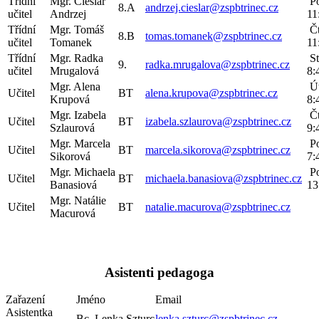
Třídní
Mgr. Cieślar
Po
8.A
andrzej.cieslar@zspbtrinec.cz
učitel
Andrzej
11
Třídní
Mgr. Tomáš
Čt
8.B
tomas.tomanek@zspbtrinec.cz
učitel
Tomanek
11
Třídní
Mgr. Radka
St
9.
radka.mrugalova@zspbtrinec.cz
učitel
Mrugalová
8:
Mgr. Alena
Út
Učitel
BT
alena.krupova@zspbtrinec.cz
Krupová
8:
Mgr. Izabela
Čt
Učitel
BT
izabela.szlaurova@zspbtrinec.cz
Szlaurová
9:
Mgr. Marcela
Po
Učitel
BT
marcela.sikorova@zspbtrinec.cz
Sikorová
7:
Mgr. Michaela
Po
Učitel
BT
michaela.banasiova@zspbtrinec.cz
Banasiová
13
Mgr. Natálie
Učitel
BT
natalie.macurova@zspbtrinec.cz
Macurová
Asistenti pedagoga
Zařazení
Jméno
Email
Asistentka
Bc. Lenka Szturc
lenka.szturc@zspbtrinec.cz