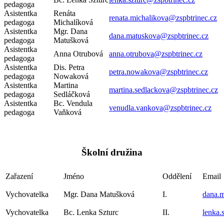
pedagoga
Asistentka
Renáta
renata.michalikova@zspbtrinec.cz
pedagoga
Michalíková
Asistentka
Mgr. Dana
dana.matuskova@zspbtrinec.cz
pedagoga
Matušková
Asistentka
Anna Otrubová
anna.otrubova@zspbtrinec.cz
pedagoga
Asistentka
Dis. Petra
petra.nowakova@zspbtrinec.cz
pedagoga
Nowaková
Asistentka
Martina
martina.sedlackova@zspbtrinec.cz
pedagoga
Sedláčková
Asistentka
Bc. Vendula
venudla.vankova@zspbtrinec.cz
pedagoga
Vaňková
Školní družina
Zařazení
Jméno
Oddělení
Email
Vychovatelka
Mgr. Dana Matušková
I.
dana.m
Vychovatelka
Bc. Lenka Szturc
II.
lenka.