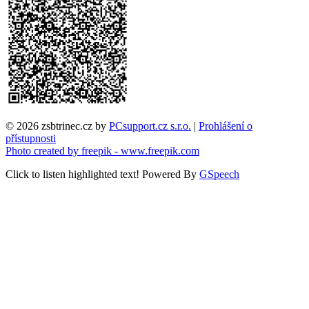
© 2026 zsbtrinec.cz by
PCsupport.cz s.r.o.
|
Prohlášení o
přístupnosti
Photo created by freepik - www.freepik.com
Click to listen highlighted text!
Powered By
GSpeech