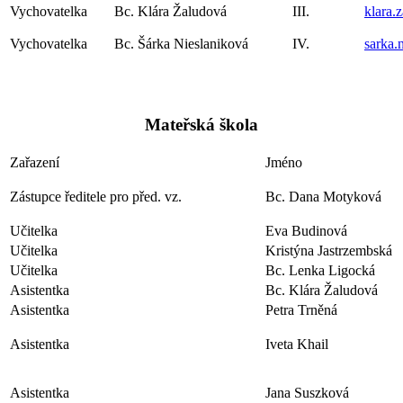
Vychovatelka
Bc. Klára Žaludová
III.
klara.
Vychovatelka
Bc. Šárka Nieslaniková
IV.
sarka.
Mateřská škola
Zařazení
Jméno
Zástupce ředitele pro před. vz.
Bc. Dana Motyková
Učitelka
Eva Budinová
Učitelka
Kristýna Jastrzembská
Učitelka
Bc. Lenka Ligocká
Asistentka
Bc. Klára Žaludová
Asistentka
Petra Trněná
Asistentka
Iveta Khail
Asistentka
Jana Suszková