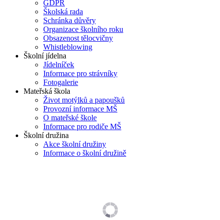
GDPR
Školská rada
Schránka důvěry
Organizace školního roku
Obsazenost tělocvičny
Whistleblowing
Školní jídelna
Jídelníček
Informace pro strávníky
Fotogalerie
Mateřská škola
Život motýlků a papoušků
Provozní informace MŠ
O mateřské škole
Informace pro rodiče MŠ
Školní družina
Akce školní družiny
Informace o školní družině