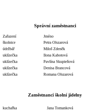
Správní zaměstnanci
Zařazení
Jméno
školnice
Petra Olszarová
údržbář
Miloš Zdeněk
uklízečka
Ilona Kabotová
uklízečka
Pavlína Skupieňová
uklízečka
Denisa Brancová
uklízečka
Romana Olszarová
Zaměstnanci školní jídelny
kuchařka
Jana Tomanková