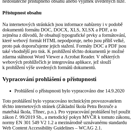
nedostatečně přístupného obsahu anebo výjimek uvedených níže.
Přístupnost obsahu
Na internetových stránkách jsou informace nabízeny i v podobě
dokumentů formátu DOC, DOCX, XLS, XLSX a PDF, a to
zejména z důvodů, že obsahují typografické prvky a formátování,
které webový formát HTML nepodporuje, nebo jsou příliš velké,
proto pak doporučujeme jejich stažení. Formáty DOC a PDF jsou
také vhodnější pro tisk. K prohlížení těchto dokumentů je možné
zdarma stáhnout Word Viewer a Acrobat Reader. V některých
webových prohlížečích je integrována aplikace, jež slouží
k prohlížení výše uvedených formátů dokumentů.
Vypracování prohlášení o přístupnosti
Prohlášení o přístupnosti bylo vypracováno dne 14.9.2020
Toto prohlášení bylo vypracováno technickým provozovatelem
těchto internetových stránek (Základní škola Petra Bezruče a
mateřská škola, Třinec, p.o.). Pro vypracování prohlášení byl použit
zákon č. 99/2019 Sb., a metodický pokyn MVČR k tomuto zákonu,
normy EN 301 549 V2 1.2 a mezinárodně uznávanému standardu
Web Content Accessibility Guidelines – WCAG 2.1.