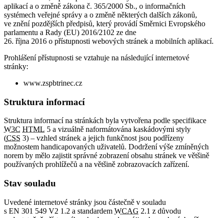
aplikací a o změně zákona č. 365/2000 Sb., o informačních
systémech veřejné správy a o změně některých dalších zákonů,
ve znění pozdějších předpisů, který provádí Směrnici Evropského
parlamentu a Rady (EU) 2016/2102 ze dne
26. října 2016 o přístupnosti webových stránek a mobilních aplikací.
Prohlášení přístupnosti se vztahuje na následující internetové
stránky:
www.zspbtrinec.cz
Struktura informací
Struktura informací na stránkách byla vytvořena podle specifikace
W3C
HTML
5 a vizuálně naformátována kaskádovými styly
(
CSS
3) – vzhled stránek a jejich funkčnost jsou podřízeny
možnostem handicapovaných uživatelů. Dodržení výše zmíněných
norem by mělo zajistit správné zobrazení obsahu stránek ve většině
používaných prohlížečů a na většině zobrazovacích zařízení.
Stav souladu
Uvedené internetové stránky jsou částečně v souladu
s EN 301 549 V2 1.2 a standardem
WCAG
2.1 z důvodu