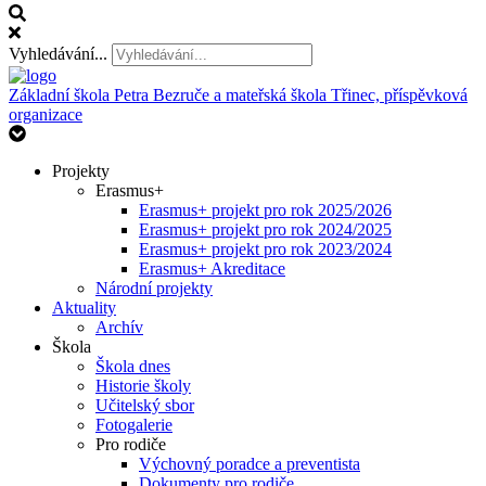
Vyhledávání...
Základní škola Petra Bezruče
a mateřská škola Třinec, příspěvková
organizace
Projekty
Erasmus+
Erasmus+ projekt pro rok 2025/2026
Erasmus+ projekt pro rok 2024/2025
Erasmus+ projekt pro rok 2023/2024
Erasmus+ Akreditace
Národní projekty
Aktuality
Archív
Škola
Škola dnes
Historie školy
Učitelský sbor
Fotogalerie
Pro rodiče
Výchovný poradce a preventista
Dokumenty pro rodiče