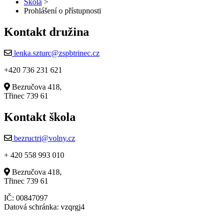
Škola
>
Prohlášení o přístupnosti
Kontakt družina
lenka.szturc@zspbtrinec.cz
+420 736 231 621
Bezručova 418,
Třinec 739 61
Kontakt škola
bezructri@volny.cz
+ 420 558 993 010
Bezručova 418,
Třinec 739 61
IČ: 00847097
Datová schránka: vzqrgj4