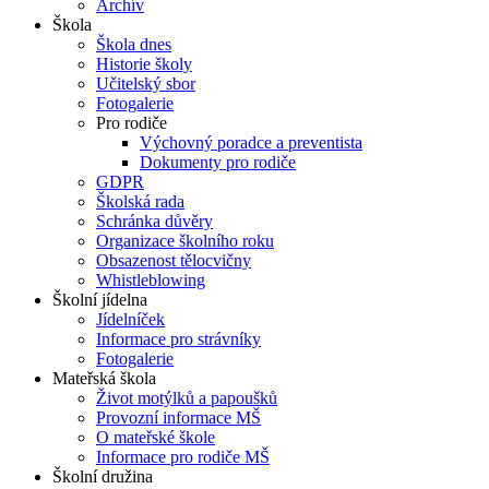
Archív
Škola
Škola dnes
Historie školy
Učitelský sbor
Fotogalerie
Pro rodiče
Výchovný poradce a preventista
Dokumenty pro rodiče
GDPR
Školská rada
Schránka důvěry
Organizace školního roku
Obsazenost tělocvičny
Whistleblowing
Školní jídelna
Jídelníček
Informace pro strávníky
Fotogalerie
Mateřská škola
Život motýlků a papoušků
Provozní informace MŠ
O mateřské škole
Informace pro rodiče MŠ
Školní družina