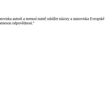
anoviska autorů a nemusí nutně odrážet názory a stanoviska Evropské
 nenesou odpovědnost.“