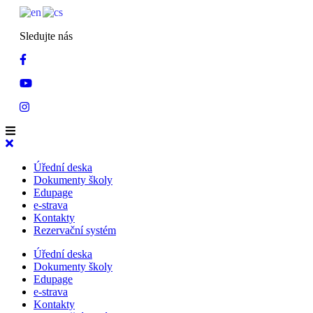
Sledujte nás
Úřední deska
Dokumenty školy
Edupage
e-strava
Kontakty
Rezervační systém
Úřední deska
Dokumenty školy
Edupage
e-strava
Kontakty