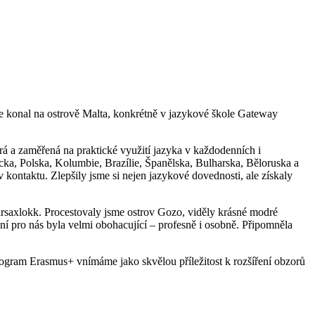
se konal na ostrově Malta, konkrétně v jazykové škole Gateway
á a zaměřená na praktické využití jazyka v každodenních i
ecka, Polska, Kolumbie, Brazílie, Španělska, Bulharska, Běloruska a
v kontaktu. Zlepšily jsme si nejen jazykové dovednosti, ale získaly
arsaxlokk. Procestovaly jsme ostrov Gozo, viděly krásné modré
ní pro nás byla velmi obohacující – profesně i osobně. Připomněla
rogram Erasmus+ vnímáme jako skvělou příležitost k rozšíření obzorů