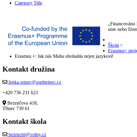
Category Title
„Financováno E
unie nebo Domu
Škola
>
Erasmus+ proj
Erasmus +: Jak nás Malta obohatila nejen jazykově
Kontakt družina
lenka.szturc@zspbtrinec.cz
+420 736 231 621
Bezručova 418,
Třinec 739 61
Kontakt škola
bezructri@volny.cz