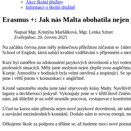
Akce školní družiny
Informace o školní družině
Erasmus +: Jak nás Malta obohatila nejen
Napsal
Mgr. Kristýna Maršálková, Mgr. Lenka Szturc
Zveřejněno: 20. červen 2025
Na začátku června jsme měly jedinečnou příležitost zúčastnit se 14
School of English, která nabízí kvalitní vzdělávání v příjemném a me
Kurz byl zaměřen na zdokonalení jazykových dovedností a byl veden z
profesních situacích. Měly jsme možnost nejen zlepšit svou angličtinu
Koreje. Atmosféra v hodinách byla velmi otevřená a inspirující. Se spo
jsme i větší jistotu v komunikaci v angličtině.
Kromě samotného studia jsme také objevovaly krásy Malty. Navštívily
laguny a dechberoucí jeskyně. Vykoupaly jsme se v křišťálově čistém
nám, jak důležité je na sobě neustále pracovat, vystupovat z komfort
Účast na kurzu nám přinesla nejen nové jazykové dovednosti, ale tak
a navázání mezinárodních kontaktů. Dodalo nám to novou energii, mot
Děkujeme škole za podporu a těšíme se, až budeme moci nové poznatk