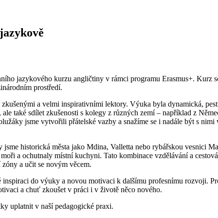
 jazykově
denního jazykového kurzu angličtiny v rámci programu Erasmus+. Kurz 
zinárodním prostředí.
kušenými a velmi inspirativními lektory. Výuka byla dynamická, pestr
, ale také sdílet zkušenosti s kolegy z různých zemí – například z Něm
lužáky jsme vytvořili přátelské vazby a snažíme se i nadále být s nimi 
 jsme historická města jako Mdina, Valletta nebo rybářskou vesnici M
 moři a ochutnaly místní kuchyni. Tato kombinace vzdělávání a cestová
ní zóny a učit se novým věcem.
é inspiraci do výuky a novou motivaci k dalšímu profesnímu rozvoji. P
ivaci a chuť zkoušet v práci i v životě něco nového.
y uplatnit v naší pedagogické praxi.