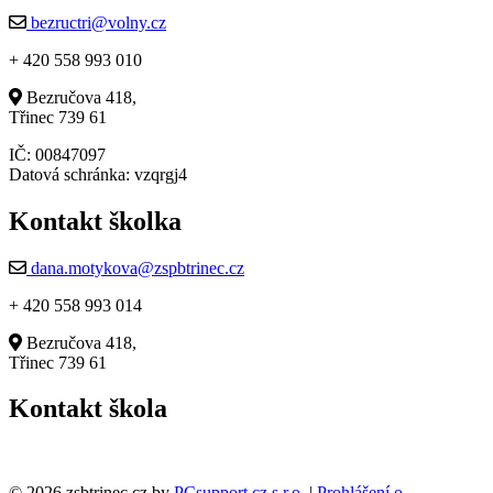
bezructri@volny.cz
+ 420 558 993 010
Bezručova 418,
Třinec 739 61
IČ: 00847097
Datová schránka: vzqrgj4
Kontakt školka
dana.motykova@zspbtrinec.cz
+ 420 558 993 014
Bezručova 418,
Třinec 739 61
Kontakt škola
© 2026 zsbtrinec.cz by
PCsupport.cz s.r.o.
|
Prohlášení o