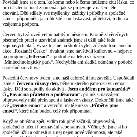
Povídali jsme si o tom, ke komu nebo k čemu můžeme cítit lásku, co
pro nás tento pocit znamená a jak se projevuje v našem těle i
chování. Děti sdílely své myšlenky, zážitky i příběhy a společně
jsme si připomněli, jak důležité jsou laskavost, přátelství, rodina a
vzájemná podpora.
Červen byl zároveň velmi nabitým měsícem. Kromě závěrečných
písemných prací a uzavírání známek jsme si užili také řadu
zajímavých akcí. Vyrazili jsme na školní výlet, zúčastnili se taneční
akce „Roztanči Česko“, dvakrát jsme navštívili knihovnu – nejprve
na program „
Jefferson“
a podruhé na lekci s názvem
„Minitechnologický park“. Nechyběla ani sladká odměna v podobě
společné zmrzliny.
Poslední červnový týden jsme naši celoroční hru završili. Uspořádali
jsme si
červeno-růžový den
, během kterého jsme oslavili emoci
lásky. Děti se zapojily do aktivit
„Jsem andělem pro kamaráda“
či „Pavučina přátelství a poděkování“
, při níž si navzájem
připravovaly milá překvapení a laskavé vzkazy. Dokončili jsme také
své „
Deníky emocí“
a vytvořili malé knížky „
Příběhy plné
emocí“
, které nám budou celý rok připomínat.
Když se ohlédnu zpět, vidím rok plný zážitků, objevování,
společného učení i poznávání sebe samých. Věřím, že jsme si ho
společně užili a odnesli si z něj nejen nové vědomosti, ale také