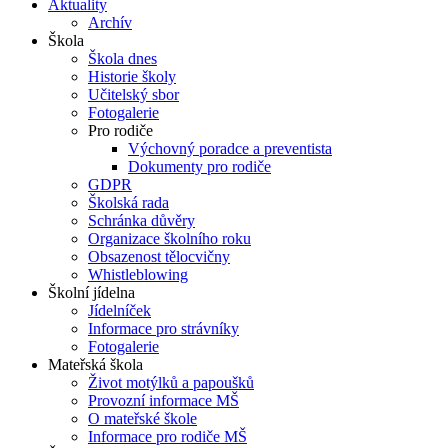
Aktuality
Archív
Škola
Škola dnes
Historie školy
Učitelský sbor
Fotogalerie
Pro rodiče
Výchovný poradce a preventista
Dokumenty pro rodiče
GDPR
Školská rada
Schránka důvěry
Organizace školního roku
Obsazenost tělocvičny
Whistleblowing
Školní jídelna
Jídelníček
Informace pro strávníky
Fotogalerie
Mateřská škola
Život motýlků a papoušků
Provozní informace MŠ
O mateřské škole
Informace pro rodiče MŠ