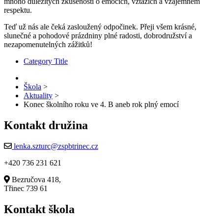
mnoho důležitých zkušeností o emocích, vztazích a vzájemném
respektu.
Teď už nás ale čeká zasloužený odpočinek. Přeji všem krásné,
slunečné a pohodové prázdniny plné radosti, dobrodružství a
nezapomenutelných zážitků!
Category Title
Škola
>
Aktuality
>
Konec školního roku ve 4. B aneb rok plný emocí
Kontakt družina
lenka.szturc@zspbtrinec.cz
+420 736 231 621
Bezručova 418,
Třinec 739 61
Kontakt škola