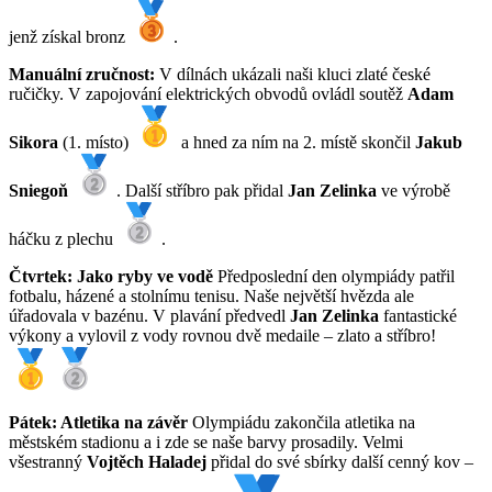
jenž získal bronz
.
Manuální zručnost:
V dílnách ukázali naši kluci zlaté české
ručičky. V zapojování elektrických obvodů ovládl soutěž
Adam
Sikora
(1. místo)
a hned za ním na 2. místě skončil
Jakub
Sniegoň
. Další stříbro pak přidal
Jan Zelinka
ve výrobě
háčku z plechu
.
Čtvrtek: Jako ryby ve vodě
Předposlední den olympiády patřil
fotbalu, házené a stolnímu tenisu. Naše největší hvězda ale
úřadovala v bazénu. V plavání předvedl
Jan Zelinka
fantastické
výkony a vylovil z vody rovnou dvě medaile – zlato a stříbro!
Pátek: Atletika na závěr
Olympiádu zakončila atletika na
městském stadionu a i zde se naše barvy prosadily. Velmi
všestranný
Vojtěch Haladej
přidal do své sbírky další cenný kov –