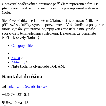
Obrovské poděkování a gratulace patří všem reprezentantům. Dali
jste do svých výkonů maximum a vzorně jste reprezentovali naši
školu.
Stejně velké díky ale letí i všem žákům, kteří sice nesoutěžili, ale
přišli své spolužáky vytrvale povzbuzovat. Vaše fandění a podpora z
tribun vytvářely tu pravou olympijskou atmosféru a hnaly naše
sportovce k těm nejlepším výsledkům. Děkujeme, že pomáháte
tvořit tak skvělý školní tým!
Category Title
Škola
>
Aktuality
>
Naše škola na olympiádě TODÁM:
Kontakt družina
lenka.szturc@zspbtrinec.cz
+420 736 231 621
Bezručova 418,