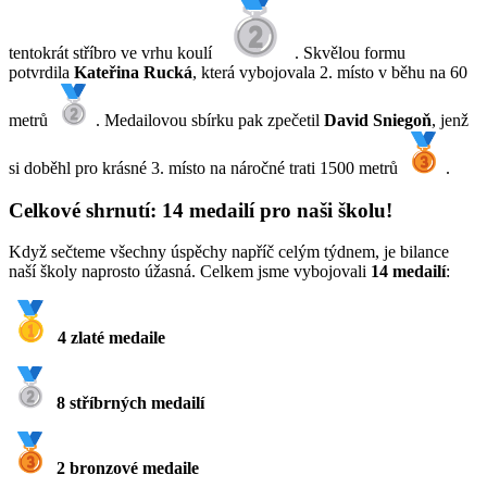
tentokrát stříbro ve vrhu koulí
. Skvělou formu
potvrdila
Kateřina Rucká
, která vybojovala 2. místo v běhu na 60
metrů
. Medailovou sbírku pak zpečetil
David Sniegoň
, jenž
si doběhl pro krásné 3. místo na náročné trati 1500 metrů
.
Celkové shrnutí: 14 medailí pro naši školu!
Když sečteme všechny úspěchy napříč celým týdnem, je bilance
naší školy naprosto úžasná. Celkem jsme vybojovali
14 medailí
:
4 zlaté medaile
8 stříbrných medailí
2 bronzové medaile