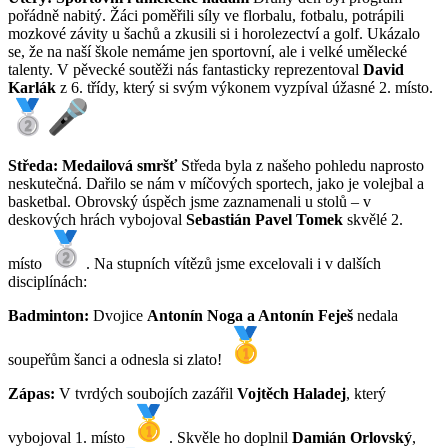
pořádně nabitý. Žáci poměřili síly ve florbalu, fotbalu, potrápili
mozkové závity u šachů a zkusili si i horolezectví a golf. Ukázalo
se, že na naší škole nemáme jen sportovní, ale i velké umělecké
talenty. V pěvecké soutěži nás fantasticky reprezentoval
David
Karlák
z 6. třídy, který si svým výkonem vyzpíval úžasné 2. místo.
Středa: Medailová smršť
Středa byla z našeho pohledu naprosto
neskutečná. Dařilo se nám v míčových sportech, jako je volejbal a
basketbal. Obrovský úspěch jsme zaznamenali u stolů – v
deskových hrách vybojoval
Sebastián Pavel Tomek
skvělé 2.
místo
. Na stupních vítězů jsme excelovali i v dalších
disciplínách:
Badminton:
Dvojice
Antonín Noga a Antonín Feješ
nedala
soupeřům šanci a odnesla si zlato!
Zápas:
V tvrdých soubojích zazářil
Vojtěch Haladej
, který
vybojoval 1. místo
. Skvěle ho doplnil
Damián Orlovský
,