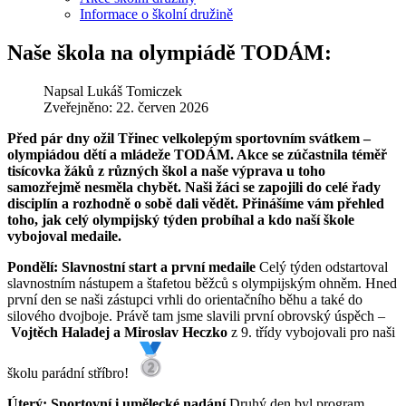
Informace o školní družině
Naše škola na olympiádě TODÁM:
Napsal
Lukáš Tomiczek
Zveřejněno: 22. červen 2026
Před pár dny ožil Třinec velkolepým sportovním svátkem –
olympiádou dětí a mládeže TODÁM. Akce se zúčastnila téměř
tisícovka žáků z různých škol a naše výprava u toho
samozřejmě nesměla chybět. Naši žáci se zapojili do celé řady
disciplín a rozhodně o sobě dali vědět. Přinášíme vám přehled
toho, jak celý olympijský týden probíhal a kdo naší škole
vybojoval medaile.
Pondělí: Slavnostní start a první medaile
Celý týden odstartoval
slavnostním nástupem a štafetou běžců s olympijským ohněm. Hned
první den se naši zástupci vrhli do orientačního běhu a také do
silového dvojboje. Právě tam jsme slavili první obrovský úspěch –
Vojtěch Haladej a Miroslav Heczko
z 9. třídy vybojovali pro naši
školu parádní stříbro!
Úterý: Sportovní i umělecké nadání
Druhý den byl program