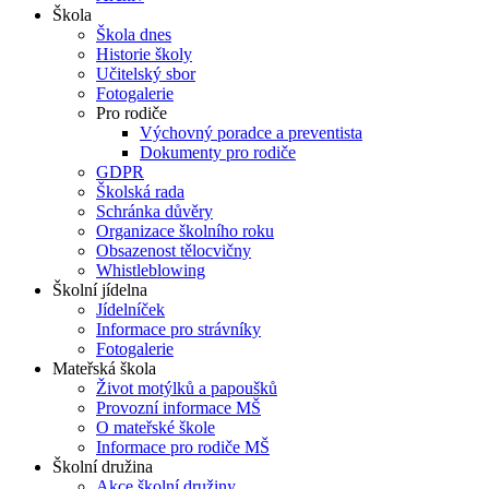
Škola
Škola dnes
Historie školy
Učitelský sbor
Fotogalerie
Pro rodiče
Výchovný poradce a preventista
Dokumenty pro rodiče
GDPR
Školská rada
Schránka důvěry
Organizace školního roku
Obsazenost tělocvičny
Whistleblowing
Školní jídelna
Jídelníček
Informace pro strávníky
Fotogalerie
Mateřská škola
Život motýlků a papoušků
Provozní informace MŠ
O mateřské škole
Informace pro rodiče MŠ
Školní družina
Akce školní družiny