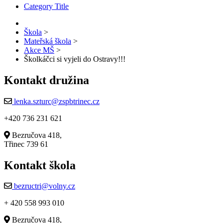
Category Title
Škola
>
Mateřská škola
>
Akce MŠ
>
Školkáčci si vyjeli do Ostravy!!!
Kontakt družina
lenka.szturc@zspbtrinec.cz
+420 736 231 621
Bezručova 418,
Třinec 739 61
Kontakt škola
bezructri@volny.cz
+ 420 558 993 010
Bezručova 418,