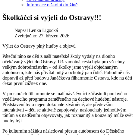
Informace o školní družině
Školkáčci si vyjeli do Ostravy!!!
Napsal
Lenka Ligocká
Zveřejněno: 27. březen 2026
Výlet do Ostravy plný hudby a objevů
Páteční ráno se děti z naší mateřské školy vydaly na dlouho
očekávaný výlet do Ostravy. Už samotná cesta byla pro všechny
velkým dobrodružstvím – od školky jsme vyjeli objednaným
autobusem, kde nás přivítal milý a ochotný pan řidič. Pohodlně nás
dopravil až před budovu Janáčkova filharmonie Ostrava, kde na děti
čekal první zážitek dne.
V prostorách filharmonie se malí návštěvníci zúčastnili poutavého
vzdělávacího programu zaměřeného na dechové hudební nástroje.
Představení bylo nejen dokonale ztvárněné, ale především
interaktivní – děti se aktivně zapojovaly, naslouchaly jednotlivým
tónům a s nadšením objevovaly, jak rozmanitý a kouzelný může svět
hudby být.
Po kulturním zážitku následoval přesun autobusem do Dětského