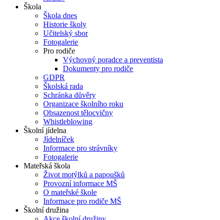
Škola
Škola dnes
Historie školy
Učitelský sbor
Fotogalerie
Pro rodiče
Výchovný poradce a preventista
Dokumenty pro rodiče
GDPR
Školská rada
Schránka důvěry
Organizace školního roku
Obsazenost tělocvičny
Whistleblowing
Školní jídelna
Jídelníček
Informace pro strávníky
Fotogalerie
Mateřská škola
Život motýlků a papoušků
Provozní informace MŠ
O mateřské škole
Informace pro rodiče MŠ
Školní družina
Akce školní družiny