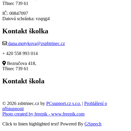
Třinec 739 61
IČ: 00847097
Datová schránka: vzqrgj4
Kontakt školka
dana.motykova@zspbtrinec.cz
+ 420 558 993 014
Bezručova 418,
Třinec 739 61
Kontakt škola
© 2026 zsbtrinec.cz by
PCsupport.cz s.r.o.
|
Prohlášení o
přístupnosti
Photo created by freepik - www.freepik.com
Click to listen highlighted text!
Powered By
GSpeech