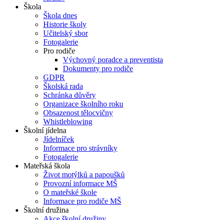
Škola
Škola dnes
Historie školy
Učitelský sbor
Fotogalerie
Pro rodiče
Výchovný poradce a preventista
Dokumenty pro rodiče
GDPR
Školská rada
Schránka důvěry
Organizace školního roku
Obsazenost tělocvičny
Whistleblowing
Školní jídelna
Jídelníček
Informace pro strávníky
Fotogalerie
Mateřská škola
Život motýlků a papoušků
Provozní informace MŠ
O mateřské škole
Informace pro rodiče MŠ
Školní družina
Akce školní družiny