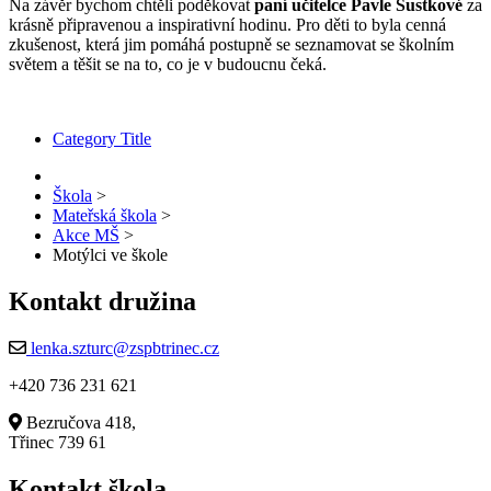
Na závěr bychom chtěli poděkovat
paní učitelce Pavle Šustkové
za
krásně připravenou a inspirativní hodinu. Pro děti to byla cenná
zkušenost, která jim pomáhá postupně se seznamovat se školním
světem a těšit se na to, co je v budoucnu čeká.
Category Title
Škola
>
Mateřská škola
>
Akce MŠ
>
Motýlci ve škole
Kontakt družina
lenka.szturc@zspbtrinec.cz
+420 736 231 621
Bezručova 418,
Třinec 739 61
Kontakt škola