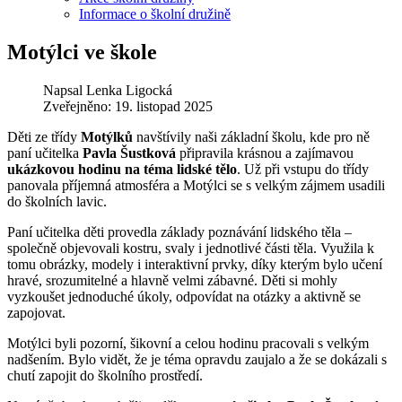
Informace o školní družině
Motýlci ve škole
Napsal
Lenka Ligocká
Zveřejněno: 19. listopad 2025
Děti ze třídy
Motýlků
navštívily naši základní školu, kde pro ně
paní učitelka
Pavla Šustková
připravila krásnou a zajímavou
ukázkovou hodinu na téma lidské tělo
. Už při vstupu do třídy
panovala příjemná atmosféra a Motýlci se s velkým zájmem usadili
do školních lavic.
Paní učitelka děti provedla základy poznávání lidského těla –
společně objevovali kostru, svaly i jednotlivé části těla. Využila k
tomu obrázky, modely i interaktivní prvky, díky kterým bylo učení
hravé, srozumitelné a hlavně velmi zábavné. Děti si mohly
vyzkoušet jednoduché úkoly, odpovídat na otázky a aktivně se
zapojovat.
Motýlci byli pozorní, šikovní a celou hodinu pracovali s velkým
nadšením. Bylo vidět, že je téma opravdu zaujalo a že se dokázali s
chutí zapojit do školního prostředí.