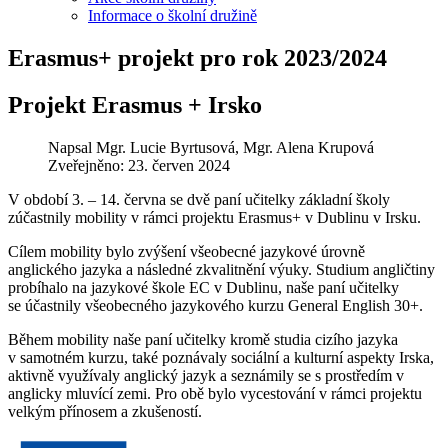
Informace o školní družině
Erasmus+ projekt pro rok 2023/2024
Projekt Erasmus + Irsko
Napsal
Mgr. Lucie Byrtusová, Mgr. Alena Krupová
Zveřejněno: 23. červen 2024
V období 3. – 14. června se dvě paní učitelky základní školy
zúčastnily mobility v rámci projektu Erasmus+ v Dublinu v Irsku.
Cílem mobility bylo zvýšení všeobecné jazykové úrovně
anglického jazyka a následné zkvalitnění výuky. Studium angličtiny
probíhalo na jazykové škole EC v Dublinu, naše paní učitelky
se účastnily všeobecného jazykového kurzu General English 30+.
Během mobility naše paní učitelky kromě studia cizího jazyka
v samotném kurzu, také poznávaly sociální a kulturní aspekty Irska,
aktivně využívaly anglický jazyk a seznámily se s prostředím v
anglicky mluvící zemi. Pro obě bylo vycestování v rámci projektu
velkým přínosem a zkušeností.