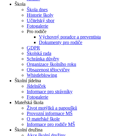
Škola
Škola dnes
Historie školy
Učitelský sbor
Fotogalerie
Pro rodiče
Výchovný poradce a preventista
Dokumenty pro rodiče
GDPR
Školská rada
Schránka důvěry
Organizace školního roku
Obsazenost tělocvičny
Whistleblowing
Školní jídelna
Jídelníček
Informace pro strávníky
Fotogalerie
Mateřská škola
Život motýlků a papoušků
Provozní informace MŠ
O mateřské škole
Informace pro rodiče MŠ
Školní družina
Akce školní družiny