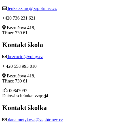
lenka.szturc@zspbtrinec.cz
+420 736 231 621
Bezručova 418,
Třinec 739 61
Kontakt škola
bezructri@volny.cz
+ 420 558 993 010
Bezručova 418,
Třinec 739 61
IČ: 00847097
Datová schránka: vzqrgj4
Kontakt školka
dana.motykova@zspbtrinec.cz