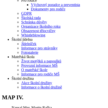
Pro rodiče
Výchovný poradce a preventista
Dokumenty pro rodiče
GDPR
Školská rada
Schránka důvěry
Organizace školního roku
Obsazenost tělocvičny
Whistleblowing
Školní jídelna
Jídelníček
Informace pro strávníky
Fotogalerie
Mateřská škola
Život motýlků a papoušků
Provozní informace MŠ
O mateřské škole
Informace pro rodiče MŠ
Školní družina
Akce školní družiny
Informace o školní družině
MAP IV.
Napsal
Mgr. Martin Raška