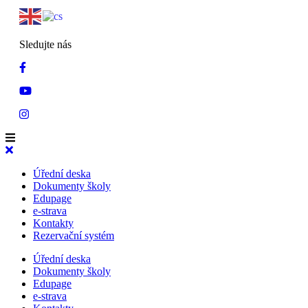
Sledujte nás
Úřední deska
Dokumenty školy
Edupage
e-strava
Kontakty
Rezervační systém
Úřední deska
Dokumenty školy
Edupage
e-strava