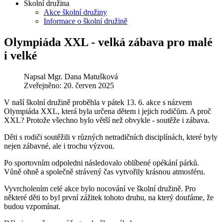
Školní družina
Akce školní družiny
Informace o školní družině
Olympiáda XXL - velká zábava pro malé
i velké
Napsal
Mgr. Dana Matušková
Zveřejněno: 20. červen 2025
V naší školní družině proběhla v pátek 13. 6. akce s názvem
Olympiáda XXL, která byla určena dětem i jejich rodičům. A proč
XXL? Protože všechno bylo větší než obvykle - soutěže i zábava.
Děti s rodiči soutěžili v různých netradičních disciplínách, které byly
nejen zábavné, ale i trochu výzvou.
Po sportovním odpoledni následovalo oblíbené opékání párků.
Vůně ohně a společně strávený čas vytvořily krásnou atmosféru.
Vyvrcholením celé akce bylo nocování ve školní družině. Pro
některé děti to byl první zážitek tohoto druhu, na který doufáme, že
budou vzpomínat.