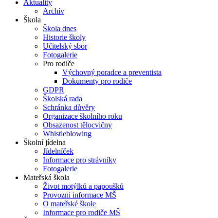
Aktuality
Archív
Škola
Škola dnes
Historie školy
Učitelský sbor
Fotogalerie
Pro rodiče
Výchovný poradce a preventista
Dokumenty pro rodiče
GDPR
Školská rada
Schránka důvěry
Organizace školního roku
Obsazenost tělocvičny
Whistleblowing
Školní jídelna
Jídelníček
Informace pro strávníky
Fotogalerie
Mateřská škola
Život motýlků a papoušků
Provozní informace MŠ
O mateřské škole
Informace pro rodiče MŠ