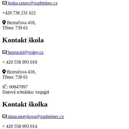
lenka.szturc@zspbtrinec.cz
+420 736 231 621
Bezručova 418,
Třinec 739 61
Kontakt škola
bezructri@volny.cz
+ 420 558 993 010
Bezručova 418,
Třinec 739 61
IČ: 00847097
Datová schránka: vzqrgj4
Kontakt školka
dana.motykova@zspbtrinec.cz
+ 420 558 993 014