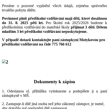
Prosíme o pozorné vyplnění všech údajů, zejména správného
trvalého pobytu dítěte.
Povinnost plnit předškolní vzdělávání mají děti, které dosáhnou
do 31. 8. 2025 pěti let.
Pro školní rok 2025/2026 budeme k
předškolnímu vzdělávání do mateřské školy
přijímat 3 děti
.
Dětem
mladším 3 let předškolní vzdělávání neposkytujeme.
V případě dotazů kontaktujte paní zástupkyni Motykovou pro
předškolní vzdělávání na čísle 775 766 612
Dokumenty k zápisu
1. Odeslanou el. přihlášku vytiskneme a podepíšete ji u paní
zástupkyně v MŠ.
2. Zastupuje-li dítě jiná osoba než jeho zákonný zástupce, je nutné,
aby doložila své oprávnění dítě zastupovat.