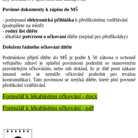
Povinné dokumenty k zápisu do MŠ
- podepsaná
elektronická přihláška
k předškolnímu vzdělávání
(podepíšete na místě)
-
rodný list dítěte
- lékařské
potvrzení o očkování
dítěte (neplatí pro předškoláky)
Doložení řádného očkování dítěte
Podmínkou přijetí dítěte do MŠ je podle § 50 zákona o ochraně
veřejného zdraví je splnění povinnosti podrobit se stanoveným
pravidelným očkováním, nebo mít doklad, že je dítě proti nákaze
imunní nebo se nemůže očkování podrobit pro trvalou
kontraindikaci. Tato povinnost se netýká dítěte, které plní povinné
předškolní vzdělávání.
Formulář k lékařskému očkování - docx
Formulář k lékařskému očkování - pdf