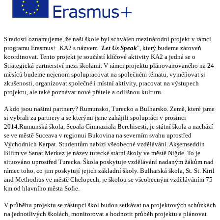
S radostí oznamujeme, že naší škole byl schválen mezinárodní projekt v rámci
programu Erasmus+ KA2 s názvem "
Let Us Speak
",
který budeme zároveň
koordinovat. Tento projekt je součástí klíčové aktivity KA2 a jedná se o
Strategická partnerství mezi školami. V rámci projektu plánovanovaného na 24
měsíců budeme nejenom spolupracovat na společném tématu, vyměňovat si
zkušenosti, organizovat společné i místní aktivity, pracovat na výstupech
projektu, ale také poznávat nové přátele a odlišnou kulturu.
A kdo jsou našimi partnery? Rumunsko, Turecko a Bulharsko. Země, které jsme
si vybrali za partnery a se kterými jsme zahájili spolupráci v prosinci
2014.Rumunská škola, Scoala Gimnaziala Berchisesti, je státní škola a nachází
se ve městě Suceava v regionui Bukovina na severním svahu uprostřed
Východních Karpat. Studentům nabízí všeobecné vzdělávání. Akşemseddin
Bilim ve Sanat Merkez je název turecké státní školy ve městě Niğde. To je
situováno uprostřed Turecka. Škola poskytuje vzdělávání nadaným žákům nad
rámec toho, co jim poskytují jejich základní školy. Bulharská škola, St. St. Kiril
and Methodius ve městě Chelopech, je školou se všeobecným vzděláváním 75
km od hlavního města Sofie.
V průběhu projektu se zástupci škol budou setkávat na projektových schůzkách
na jednotlivých školách, monitorovat a hodnotit průběh projektu a plánovat