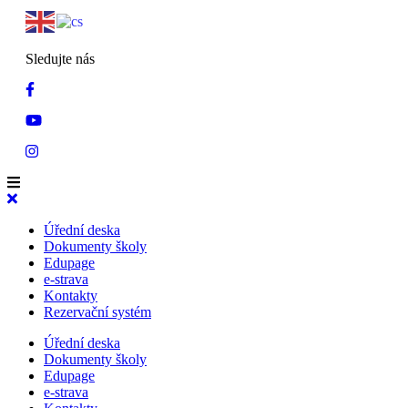
Sledujte nás
Úřední deska
Dokumenty školy
Edupage
e-strava
Kontakty
Rezervační systém
Úřední deska
Dokumenty školy
Edupage
e-strava