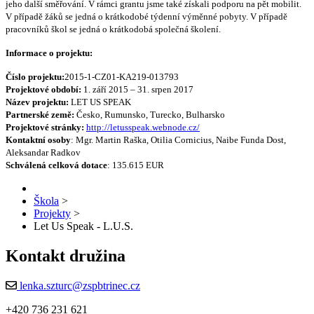
jeho další směřování. V rámci grantu jsme také získali podporu na pět mobilit.
V případě žáků se jedná o krátkodobé týdenní výměnné pobyty. V případě
pracovníků škol se jedná o krátkodobá společná školení.
Informace o projektu:
Číslo projektu:
2015-1-CZ01-KA219-013793
Projektové období:
1. září 2015 – 31. srpen 2017
Název projektu:
LET US SPEAK
Partnerské země:
Česko, Rumunsko, Turecko, Bulharsko
Projektové stránky:
http://letusspeak.webnode.cz/
Kontaktní osoby
: Mgr. Martin Raška, Otilia Cornicius, Naibe Funda Dost,
Aleksandar Radkov
Schválená celková dotace
: 135.615 EUR
Škola
>
Projekty
>
Let Us Speak - L.U.S.
Kontakt družina
lenka.szturc@zspbtrinec.cz
+420 736 231 621