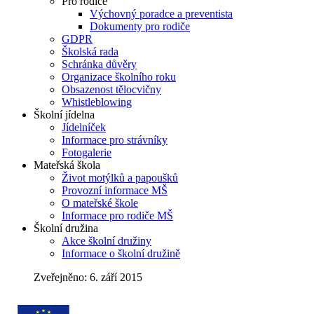
Pro rodiče
Výchovný poradce a preventista
Dokumenty pro rodiče
GDPR
Školská rada
Schránka důvěry
Organizace školního roku
Obsazenost tělocvičny
Whistleblowing
Školní jídelna
Jídelníček
Informace pro strávníky
Fotogalerie
Mateřská škola
Život motýlků a papoušků
Provozní informace MŠ
O mateřské škole
Informace pro rodiče MŠ
Školní družina
Akce školní družiny
Informace o školní družině
Zveřejněno: 6. září 2015